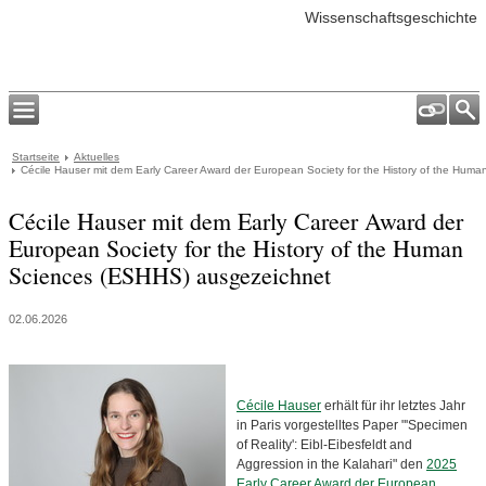
Wissenschaftsgeschichte
Startseite
Aktuelles
Cécile Hauser mit dem Early Career Award der European Society for the History of the Hu
Cécile Hauser mit dem Early Career Award der
European Society for the History of the Human
Sciences (ESHHS) ausgezeichnet
02.06.2026
Cécile Hauser
erhält für ihr letztes Jahr
in Paris vorgestelltes Paper "'Specimen
of Reality': Eibl-Eibesfeldt and
Aggression in the Kalahari" den
2025
Early Career Award der European