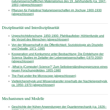
naturwissenschaftlichen Materialismus des 19. Jahrhunderts (ca. 1847-
1881) (abgeschlossen)
Pflanzen für Palästina! Naturwissenschaften im Jischuw, 1900-1930
(abgeschlossen)
Disziplinarität und Interdisziplinarität
Urgeschichtsforschung, 1850-1900. Pfahlbaufieber, Höhlenfunde und
die Vorzeit des Menschen (abgeschlossen)
Von der Wissenschaft in die Öffentlichkeit. Soziobiologie als Disziplin
und Debatte, 1971–1985
Kooperation und Konkurrenz unter Beobachtung: Die Entstehung der
Science Studies im Zeitalter der Lebenswissenschaften (1970-2000)
(abgeschlossen)
„What is (Computer) Science?“ Zum Selbstverständigungsprozess eines
neuen Forschungsfeldes, 1955-1980
The Past under the Microscope (abgeschlossen)
Vielteilchenphysik und Wissenstransfer innerhalb der Nachkriegsphysik,
ca. 1950–1970 (abgeschlossen)
Mechanismen und Modelle
Geschichte der frühen Anwendungen der Quantenmechanik (ca. 1926–