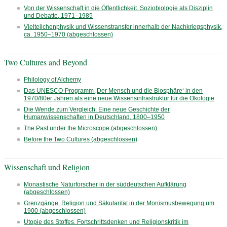
Von der Wissenschaft in die Öffentlichkeit. Soziobiologie als Disziplin
und Debatte, 1971–1985
Vielteilchenphysik und Wissenstransfer innerhalb der Nachkriegsphysik,
ca. 1950–1970 (abgeschlossen)
Two Cultures and Beyond
Philology of Alchemy
Das UNESCO-Programm ‚Der Mensch und die Biosphäre‘ in den
1970/80er Jahren als eine neue Wissensinfrastruktur für die Ökologie
Die Wende zum Vergleich: Eine neue Geschichte der
Humanwissenschaften in Deutschland, 1800–1950
The Past under the Microscope (abgeschlossen)
Before the Two Cultures (abgeschlossen)
Wissenschaft und Religion
Monastische Naturforscher in der süddeutschen Aufklärung
(abgeschlossen)
Grenzgänge. Religion und Säkularität in der Monismusbewegung um
1900 (abgeschlossen)
Utopie des Stoffes. Fortschrittsdenken und Religionskritik im