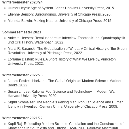
Wintersemester 2023/24
Hunter Heyck: Age of System. Johns Hopkins University Press, 2015.
Etienne Benson: Surroundings. University of Chicago Press, 2020.
Melinda Balwin: Making Nature, University of Chicago Press, 2015.
Sommersemester 2023
Anke te Heesen: Revolutionäre im Interview. Thomas Kuhn, Quantenphysik
und Oral History. Wagenbach, 2022.
Marci R. Baranski: The Globalization of Wheat. A Critical History of the Green
Revolution. University of Pittsburgh Press, 2022.
Lorraine Daston: Rules. A Short History of What We Live by. Princeton
University Press, 2022.
Wintersemester 2022/23
James Poskett: Horizons. The Global Origins of Modern Science. Mariner
Books, 2022.
Susan Lindee: Rational Fog. Science and Technology in Modern War.
Harvard University Press, 2020.
Sigrid Schmalzer: The People’s Peking Man. Popular Science and Human
Identity in Twentieth-Century China. University of Chicago Press, 2008.
Wintersemester 2021/22
Kapil Raj: Relocating Modern Science. Circulation and the Construction of
Knowledge in South Asia and Europe, 1650-1900. Palgrave Macmillan,