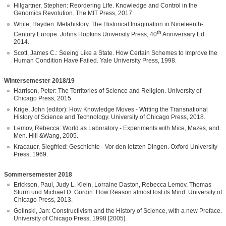
Hilgartner, Stephen: Reordering Life. Knowledge and Control in the
Genomics Revolution. The MIT Press, 2017.
White, Hayden: Metahistory. The Historical Imagination in Nineteenth-
th
Century Europe. Johns Hopkins University Press, 40
Anniversary Ed.
2014.
Scott, James C.: Seeing Like a State. How Certain Schemes to Improve the
Human Condition Have Failed. Yale University Press, 1998.
Wintersemester 2018/19
Harrison, Peter: The Territories of Science and Religion. University of
Chicago Press, 2015.
Krige, John (editor): How Knowledge Moves - Writing the Transnational
History of Science and Technology. University of Chicago Press, 2018.
Lemov, Rebecca: World as Laboratory - Experiments with Mice, Mazes, and
Men. Hill &Wang, 2005.
Kracauer, Siegfried: Geschichte - Vor den letzten Dingen. Oxford University
Press, 1969.
Sommersemester 2018
Erickson, Paul, Judy L. Klein, Lorraine Daston, Rebecca Lemov, Thomas
Sturm und Michael D. Gordin: How Reason almost lost its Mind. University of
Chicago Press, 2013.
Golinski, Jan: Constructivism and the History of Science, with a new Preface.
University of Chicago Press, 1998 [2005].