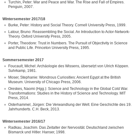
Turchin, Peter: War and Peace and War. The Rise and Fall of Empires.
Penguin, 2007.
Wintersemester 2017/18
Burke, Peter: History and Social Theory. Cornell University Press, 1999.
Latour, Bruno: Reassembling the Social. An Introduction to Actor-Network-
Theory. Oxford University Press, 2005.
Porter, Theodore: Trust in Numbers. The Pursuit of Objectivity in Science
and Public Life. Princeton University Press, 1995.
Sommersemester 2017
Foucault, Michel: Archäologie des Wissens, übersetzt von Ulrich Köppen.
Suhrkamp, 1981.
Moser, Stephanie: Wondrous Curiosities: Ancient Egypt at the British
Museum. University of Chicago Press, 2006.
Oreskes, Naomi (Hgg.): Science and Technology in the Global Cold War.
Transformations: Studies in the History of Science and Technology. MIT
Press, 2014.
Osterhammel, Jürgen: Die Verwandlung der Welt. Eine Geschichte des 19.
Jahrhunderts. C.H. Beck, 2013.
Wintersemester 2016/17
Radkau, Joachim. Das Zeitalter der Nervosität. Deutschland zwischen
Bismarck und Hitler. Hanser, 1998.