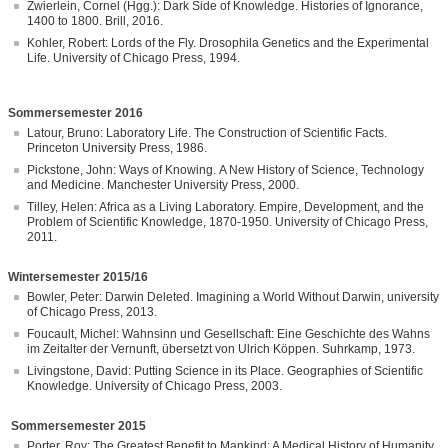
Zwierlein, Cornel (Hgg.): Dark Side of Knowledge. Histories of Ignorance,
1400 to 1800. Brill, 2016.
Kohler, Robert: Lords of the Fly. Drosophila Genetics and the Experimental
Life. University of Chicago Press, 1994.
Sommersemester 2016
Latour, Bruno: Laboratory Life. The Construction of Scientific Facts.
Princeton University Press, 1986.
Pickstone, John: Ways of Knowing. A New History of Science, Technology
and Medicine. Manchester University Press, 2000.
Tilley, Helen: Africa as a Living Laboratory. Empire, Development, and the
Problem of Scientific Knowledge, 1870-1950. University of Chicago Press,
2011.
Wintersemester 2015/16
Bowler, Peter: Darwin Deleted. Imagining a World Without Darwin, university
of Chicago Press, 2013.
Foucault, Michel: Wahnsinn und Gesellschaft: Eine Geschichte des Wahns
im Zeitalter der Vernunft, übersetzt von Ulrich Köppen. Suhrkamp, 1973.
Livingstone, David: Putting Science in its Place. Geographies of Scientific
Knowledge. University of Chicago Press, 2003.
Sommersemester 2015
Porter, Roy: The Greatest Benefit to Mankind: A Medical History of Humanity.