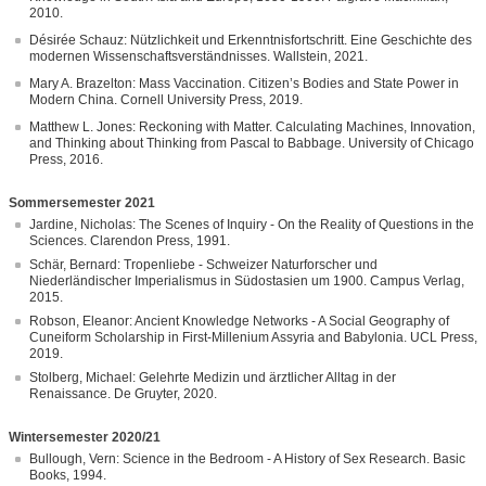
2010.
Désirée Schauz: Nützlichkeit und Erkenntnisfortschritt. Eine Geschichte des
modernen Wissenschaftsverständnisses. Wallstein, 2021.
Mary A. Brazelton: Mass Vaccination. Citizen’s Bodies and State Power in
Modern China. Cornell University Press, 2019.
Matthew L. Jones: Reckoning with Matter. Calculating Machines, Innovation,
and Thinking about Thinking from Pascal to Babbage. University of Chicago
Press, 2016.
Sommersemester 2021
Jardine, Nicholas: The Scenes of Inquiry - On the Reality of Questions in the
Sciences. Clarendon Press, 1991.
Schär, Bernard: Tropenliebe - Schweizer Naturforscher und
Niederländischer Imperialismus in Südostasien um 1900. Campus Verlag,
2015.
Robson, Eleanor: Ancient Knowledge Networks - A Social Geography of
Cuneiform Scholarship in First-Millenium Assyria and Babylonia. UCL Press,
2019.
Stolberg, Michael: Gelehrte Medizin und ärztlicher Alltag in der
Renaissance. De Gruyter, 2020.
Wintersemester 2020/21
Bullough, Vern: Science in the Bedroom - A History of Sex Research. Basic
Books, 1994.